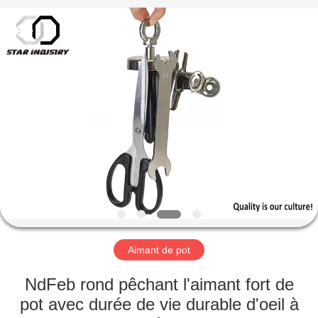
Fournisseur.
Copyright
©
2020
-
2021
magnetsassembly.com.
All
MAISON
Rights
Reserved.
PRODUITS
AU
SUJET
DE
NOUS
Aimant de pot
VISITE
NdFeb rond pêchant l'aimant fort de
D'USINE
pot avec durée de vie durable d'oeil à