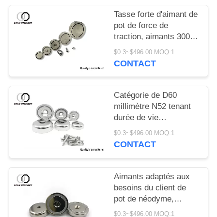
Tasse forte d'aimant de
pot de force de
traction, aimants 300kg
de pêche de néodyme
$0.3~$496.00 MOQ:1
de D100MM
CONTACT
Catégorie de D60
millimètre N52 tenant
durée de vie
magnétique
$0.3~$496.00 MOQ:1
d'Assemblées de
CONTACT
crochets la longue
Aimants adaptés aux
besoins du client de
pot de néodyme,
aimants forts de
$0.3~$496.00 MOQ:1