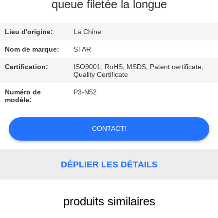
queue filetée la longue
CONTRÔLE
Lieu d'origine:
La Chine
DE
QUALITÉ
Nom de marque:
STAR
Certification:
ISO9001, RoHS, MSDS, Patent certificate,
Quality Certificate
CONTACTEZ-
Numéro de
P3-N52
NOUS
modèle:
NOUVELLES
CONTACT!
CAS
DÉPLIER LES DÉTAILS
produits similaires