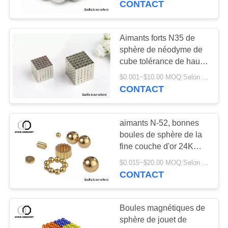
CONTACT
plat de NiCUNi
20
Aimants fraisés de
Aimants forts N35 de
sphère de néodyme de
trou
cube tolérance de haute
précision de 5 x de 5 x
$0.001~$10.00 MOQ:Selon le revêtement et l'emballage extérieurs
de 5mm
CONTACT
aimants N-52, bonnes
25
boules de sphère de la
fine couche d'or 24K
Aimant ferrite
d'aimant les plus fortes
$0.015~$20.00 MOQ:Selon le diamètre de sphère, le revêtement extérieur et l'emballage
du revêtement N52 d'or
CONTACT
Boules magnétiques de
sphère de jouet de