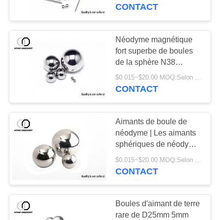
machines de matériel
CONTACT
CONTRÔLE
DE
Néodyme magnétique
27
QUALITÉ
fort superbe de boules
aimants néodyme
de la sphère N38
multifonctionnel pour
grand
$0.015~$20.00 MOQ:Selon le diamètre de sphère, enduit extérieur et le paquet
CONTACTEZ-
l'empaquetage
CONTACT
NOUS
Aimants de boule de
NOUVELLES
néodyme | Les aimants
sphériques de néodyme,
20
aimant de boules de
CAS
$0.015~$20.00 MOQ:Selon le diamètre de sphère, finissez enduit et l'emballage
Exploitation Rig
sphère ont rendu aussi
CONTACT
petit que 1mm ou
Frame
PLAN
jusqu'à 2"
Boules d'aimant de terre
DU
rare de D25mm 5mm