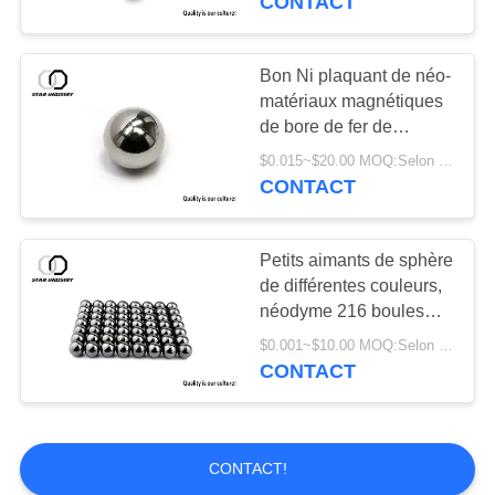
CONTACT
aimant de pot
Bon Ni plaquant de néo-
matériaux magnétiques
de bore de fer de
néodyme de la sphère
$0.015~$20.00 MOQ:Selon le diamètre, le revêtement et l'emballage de sphère
N52
CONTACT
22
Feuilles
Petits aimants de sphère
de différentes couleurs,
magnétiques
néodyme 216 boules
magnétiques
flexibles
$0.001~$10.00 MOQ:Selon le revêtement et l'emballage extérieurs
CONTACT
CONTACT!