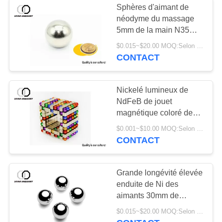
Sphères d'aimant de
Boules magnétiques
néodyme du massage
5mm de la main N35
de sphère
pour l'industrie médicale
$0.015~$20.00 MOQ:Selon le diamètre de sphère, enduit extérieur et le paquet
CONTACT
Nickelé lumineux de
NdFeB de jouet
19
magnétique coloré de
Aimants de
sphères pour des
$0.001~$10.00 MOQ:Selon le revêtement et l'emballage extérieurs
enfants
CONTACT
catégorie médicale
Grande longévité élevée
enduite de Ni des
aimants 30mm de
sphère de néodyme
20
$0.015~$20.00 MOQ:Selon le diamètre, l'électrodéposition et l'emballage de sphère
double