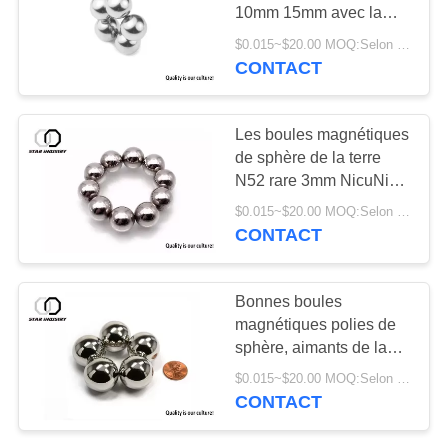
SITE
10mm 15mm avec la
certification d'OIN 9001
$0.015~$20.00 MOQ:Selon le diamètre de sphère, enduit extérieur et le paquet
PRIVACY
CONTACT
22
POLICY
aimants de terres
Les boules magnétiques
rares
de sphère de la terre
N52 rare 3mm NicuNi
ont plaqué la bonne
$0.015~$20.00 MOQ:Selon le diamètre de sphère, finissez enduit et l'emballage
finition extérieure
CONTACT
27
Bonnes boules
Aimants
magnétiques polies de
sphère, aimants de la
permanents
sphère N52 10mm pour
$0.015~$20.00 MOQ:Selon le diamètre de sphère, enduit extérieur et le paquet
la vidéo
CONTACT