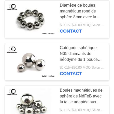
Diamètre de boules
magnétique rond de
26
sphère 8mm avec la
Aimants adaptés
surface colorée de
$0.015~$20.00 MOQ:Selon le diamètre de sphère, finissez enduit et l'emballage
revêtement de Ni
CONTACT
aux besoins du
client
Catégorie sphérique
N35 d'aimants de
néodyme de 1 pouce
avec la certification de
20
$0.015~$20.00 MOQ:Selon le diamètre de sphère, plaqué et l'emballage
RoHS
CONTACT
aimants à hautes
températures
Boules magnétiques de
sphère de NdFeB avec
la taille adaptée aux
besoins du client par
$0.015~$20.00 MOQ:Selon le diamètre, l'électrodéposition et l'emballage de sphère
D50mm maximum de