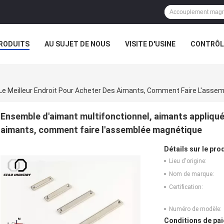
RODUITS
AU SUJET DE NOUS
VISITE D'USINE
CONTRÔLE
 Le Meilleur Endroit Pour Acheter Des Aimants, Comment Faire L'asse
Ensemble d'aimant multifonctionnel, aimants appliqués
aimants, comment faire l'assemblée magnétique
Détails sur le prod
Lieu d'origine:
Nom de marque:
Certification:
Numéro de modèle:
Conditions de pai