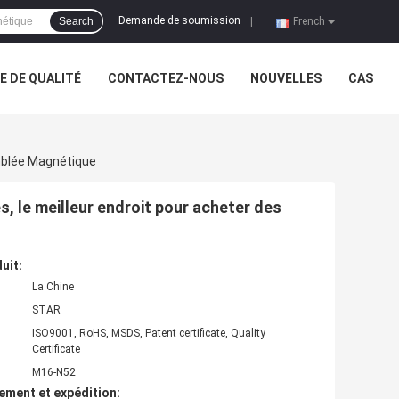
Demande de soumission
Search
|
French
 DE QUALITÉ
CONTACTEZ-NOUS
NOUVELLES
CAS
mblée Magnétique
, le meilleur endroit pour acheter des
uit:
La Chine
STAR
ISO9001, RoHS, MSDS, Patent certificate, Quality
Certificate
M16-N52
ement et expédition: