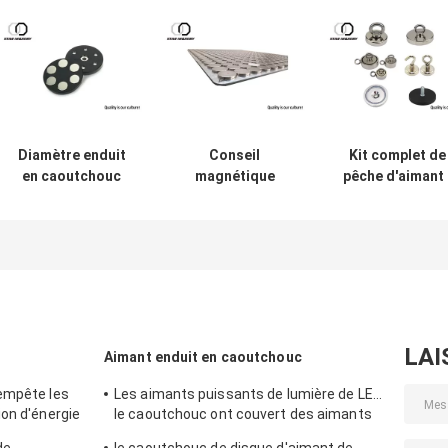
Diamètre enduit
Conseil
Kit complet de
en caoutchouc
magnétique
pêche d'aimant 
D66, d'aimant
adapté aux
double aimant
aimants D88
besoins du client
latéral 1000LB
couverts en
fort de NdFeb
de POT tirant l
caoutchouc pour
avec l'Assemblée
force - croche
le support léger
de panneau
attaquant inclu
d'acier inoxydable
LAI
Aimant enduit en caoutchouc
empête les
Les aimants puissants de lumière de LED,
ion d'énergie
le caoutchouc ont couvert des aimants
ne Server
pour l'éclairage de taxi
de
le caoutchouc de disque d'aimant de