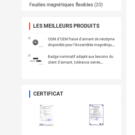
Feuilles magnétiques flexibles
(20)
LES MEILLEURS PRODUITS
ODM d'OEM fraisé d'aimant de néodyme
disponible pour l'Assemblée magnétique
de composants
Badge nominatif adapté aux besoins du
client d'aimant, tolérance serrée
d'étiquette de support d'ensemble
magnétique de barre
CERTIFICAT