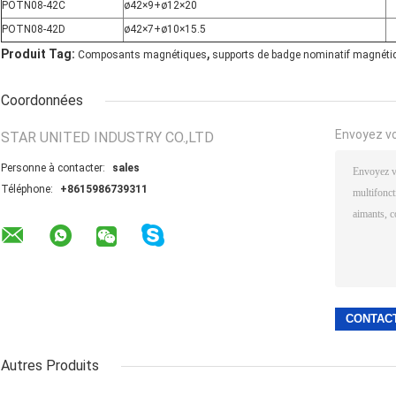
POTN08-42C
ø42×9+ø12×20
POTN08-42D
ø42×7+ø10×15.5
,
Produit Tag:
Composants magnétiques
supports de badge nominatif magnéti
Coordonnées
Envoyez v
STAR UNITED INDUSTRY CO.,LTD
Personne à contacter:
sales
Téléphone:
+8615986739311
Autres Produits