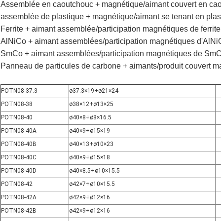
Assemblée en caoutchouc + magnétique/aimant couvert en ca
assemblée de plastique + magnétique/aimant se tenant en plas
Ferrite
+
aimant assemblée/participation magnétiques de ferrite
AlNiCo + aimant assemblées/participation magnétiques d'AlNi
SmCo + aimant assemblées/participation magnétiques de Sm
Panneau de particules de carbone + aimants/produit couvert m
POTN08-37.3
ø37.3×19+ø21×24
POTN08-38
ø38×12+ø13×25
POTN08-40
ø40×8+ø8×16.5
POTN08-40A
ø40×9+ø15×19
POTN08-40B
ø40×13+ø10×23
POTN08-40C
ø40×9+ø15×18
POTN08-40D
ø40×8.5+ø10×15.5
POTN08-42
ø42×7+ø10×15.5
POTN08-42A
ø42×9+ø12×16
POTN08-42B
ø42×9+ø12×16