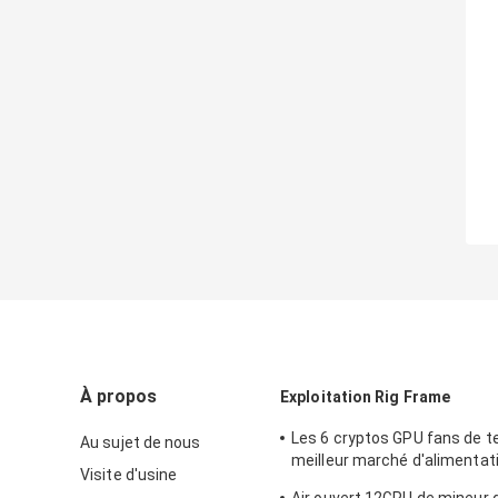
À propos
Exploitation Rig Frame
Les 6 cryptos GPU fans de t
Au sujet de nous
meilleur marché d'alimentat
Visite d'usine
de soutien ATX de Rig Machi
Air ouvert 12GPU de mineur 