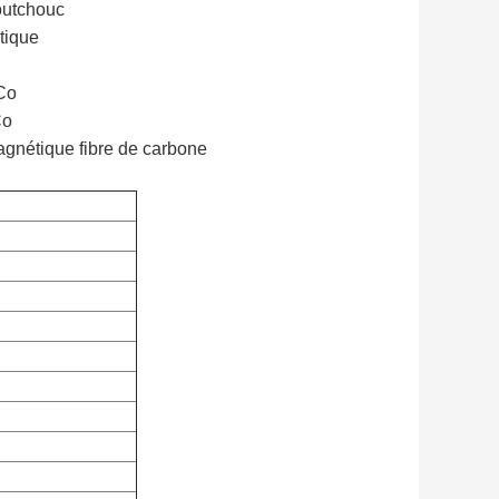
outchouc
tique
Co
Co
agnétique fibre de carbone