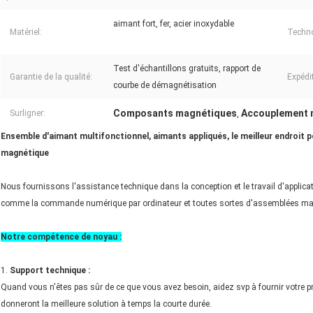
aimant fort, fer, acier inoxydable
Matériel:
Techno
Test d'échantillons gratuits, rapport de
Garantie de la qualité:
Expédi
courbe de démagnétisation
Composants magnétiques
Accouplement 
Surligner:
,
Ensemble d'aimant multifonctionnel, aimants appliqués, le meilleur endroit
magnétique
Nous fournissons l'assistance technique dans la conception et le travail d'applica
comme la commande numérique par ordinateur et toutes sortes d'assemblées ma
Notre compétence de noyau :
1.
Support technique :
Quand vous n'êtes pas sûr de ce que vous avez besoin, aidez svp à fournir votre prod
donneront la meilleure solution à temps la courte durée.