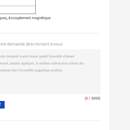
,
ques
Accouplement magnétique
otre demande directement à nous
(
0
/ 3000)