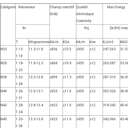
Catégorie
Remanece
Champ coercitif
Qualité
Max Energy
(Hcb)
intrinsèque
Coercivity
Br
Hcj
(le BH) max
T
Kilogrammes
KA/m
KOe
KA/m
Koe
KJ/m3
MGO
N33
1.13-
11.3-11.8
≥836
≥10.5
≥955
≥12
247-263
31-3
1.18
N35
1.18-
11.8-12.3
≥868
≥10.9
≥955
≥12
263-287
33-3
1.23
N38
1.22-
12.2-12.8
≥899
≥11.3
≥955
≥12
287-310
36-3
1.28
N40
1.26-
12.6-13.1
≥923
≥11.6
≥955
≥12
302-326
38-4
1.31
N42
1.28-
12.8-13.4
≥923
≥11.6
≥955
≥12
318-342
40-4
1.34
N45
1.33-
13.3-13.8
≥923
≥11.6
≥955
≥12
342-366
43-4
1.38