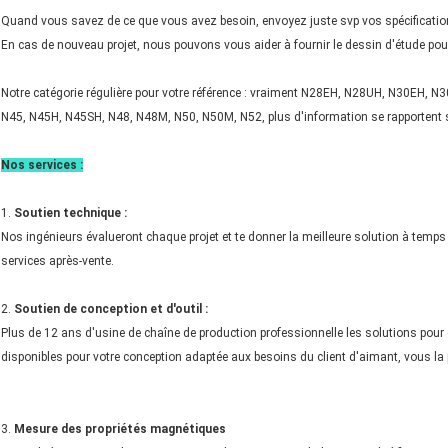
Quand vous savez de ce que vous avez besoin, envoyez juste svp vos spécifications
En cas de nouveau projet, nous pouvons vous aider à fournir le dessin d'étude po
Notre catégorie régulière pour votre référence : vraiment N28EH, N28UH, N30EH,
N45, N45H, N45SH, N48, N48M, N50, N50M, N52, plus d'information se rapportent s
Nos services :
1.
Soutien technique :
Nos ingénieurs évalueront chaque projet et te donner la meilleure solution à temps 
services après-vente.
2.
Soutien de conception et d'outil :
Plus de 12 ans d'usine de chaîne de production professionnelle les solutions pou
disponibles pour votre conception adaptée aux besoins du client d'aimant, vous la 
3.
Mesure des propriétés magnétiques