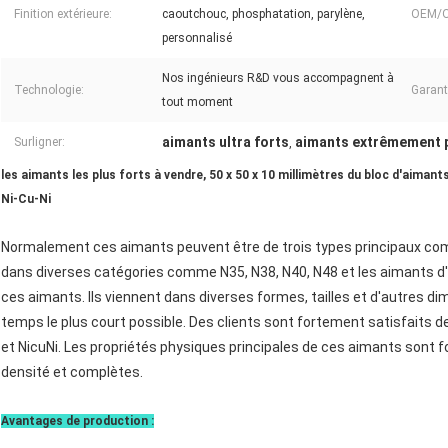
Finition extérieure:
caoutchouc, phosphatation, parylène,
OEM/
personnalisé
Nos ingénieurs R&D vous accompagnent à
Technologie:
Garanti
tout moment
aimants ultra forts
aimants extrêmement 
Surligner:
,
les aimants les plus forts à vendre, 50 x 50 x 10 millimètres du bloc d'aimants
Ni-Cu-Ni
Normalement ces aimants peuvent être de trois types principaux comme
dans diverses catégories comme N35, N38, N40, N48 et les aimants d'é
ces aimants. Ils viennent dans diverses formes, tailles et d'autres dim
temps le plus court possible. Des clients sont fortement satisfaits
et NicuNi. Les propriétés physiques principales de ces aimants sont f
densité et complètes.
Avantages de production :