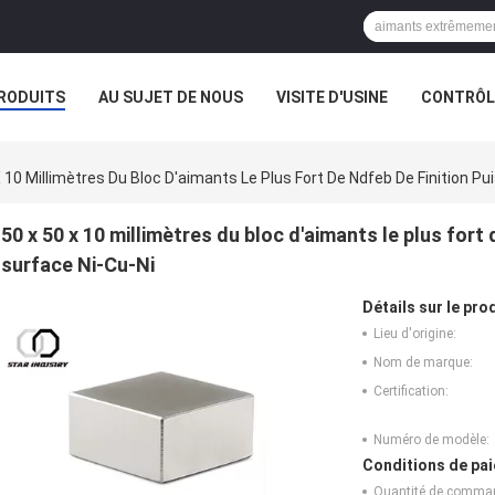
RODUITS
AU SUJET DE NOUS
VISITE D'USINE
CONTRÔLE
 10 Millimètres Du Bloc D'aimants Le Plus Fort De Ndfeb De Finition Pu
50 x 50 x 10 millimètres du bloc d'aimants le plus fort
surface Ni-Cu-Ni
Détails sur le prod
Lieu d'origine:
Nom de marque:
Certification:
Numéro de modèle:
Conditions de pai
Quantité de comma