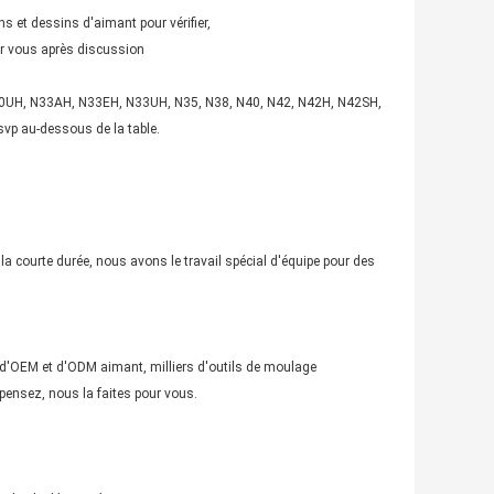
 et dessins d'aimant pour vérifier,
ur vous après discussion
 N30UH, N33AH, N33EH, N33UH, N35, N38, N40, N42, N42H, N42SH,
vp au-dessous de la table.
la courte durée, nous avons le travail spécial d'équipe pour des
r d'OEM et d'ODM aimant, milliers d'outils de moulage
pensez, nous la faites pour vous.