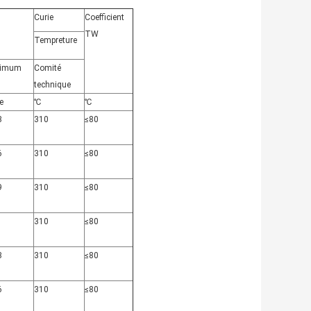
Curie
Coefficient
TW
Tempreture
imum
Comité
technique
e
℃
℃
3
310
≤80
6
310
≤80
9
310
≤80
1
310
≤80
3
310
≤80
6
310
≤80