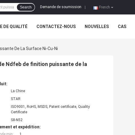
Demande de soumission
Search
|
French
 DE QUALITÉ
CONTACTEZ-NOUS
NOUVELLES
CAS
issante De La Surface Ni-Cu-Ni
 de Ndfeb de finition puissante de la
uit:
La Chine
STAR
ISO9001, RoHS, MSDS, Patent certificate, Quality
Certificate
S8-N52
ement et expédition:
nde min:
1