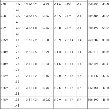
N48
1.38-
13.8-14.2
≥923
≥11.6
≥955
≥12
358-390
45-4
1.42
N50
1.40-
14.0-14.5
≥836
≥10.5
≥876
≥11
382-406
48-5
1.45
N52
1.43-
14.3-14.8
≥796
≥10.0
≥876
≥11
398-422
50-5
1.48
N35M
1.17-
11.7-12.2
≥868
≥10.9
≥1114
≥14
263-287
33-3
1.22
N38M
1.22-
12.2-12.5
≥899
≥11.3
≥1114
≥14
287-310
36-3
1.25
N40M
1.25-
12.5-12.8
≥923
≥11.6
≥1114
≥14
302-326
38-4
1.28
N42M
1.28-
12.8-13.2
≥955
≥12.0
≥1114
≥14
318-342
40-4
1.32
N45M
1.32-
13.2-13.8
≥995
≥12.5
≥1114
≥14
342-366
43-4
1.38
N48M
1.36-
13.6-14.3
≥1027
≥12.9
≥1114
≥14
366-390
46-4
1.43