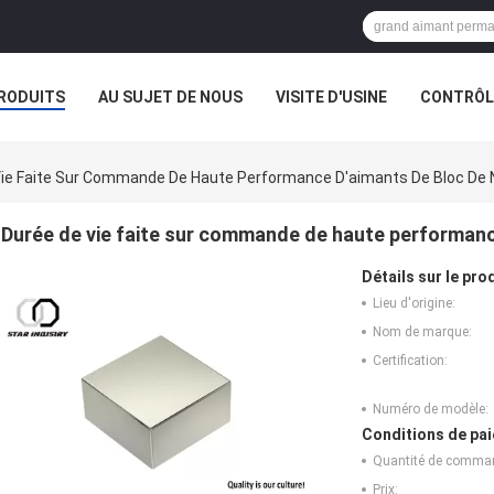
RODUITS
AU SUJET DE NOUS
VISITE D'USINE
CONTRÔLE
Vie Faite Sur Commande De Haute Performance D'aimants De Bloc D
Durée de vie faite sur commande de haute performan
Détails sur le prod
Lieu d'origine:
Nom de marque:
Certification:
Numéro de modèle:
Conditions de pai
Quantité de comma
Prix: