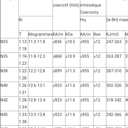
coercitif (Hcb)
intrinsèque
Coercivity
Br
Hcj
(le BH) ma
T
Kilogrammes
KA/m
KOe
KA/m
Koe
KJ/m3
M
N33
1.13-
11.3-11.8
≥836
≥10.5
≥955
≥12
247-263
3
1.18
N35
1.18-
11.8-12.3
≥868
≥10.9
≥955
≥12
263-287
3
1.23
N38
1.22-
12.2-12.8
≥899
≥11.3
≥955
≥12
287-310
3
1.28
N40
1.26-
12.6-13.1
≥923
≥11.6
≥955
≥12
302-326
3
1.31
N42
1.28-
12.8-13.4
≥923
≥11.6
≥955
≥12
318-342
4
1.34
N45
1.33-
13.3-13.8
≥923
≥11.6
≥955
≥12
342-366
4
1.38