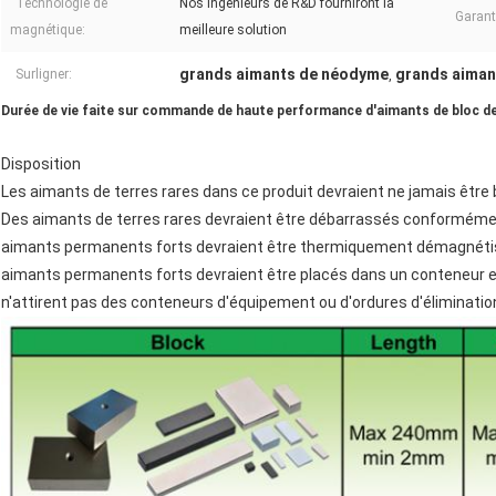
Technologie de
Nos ingénieurs de R&D fourniront la
Garanti
magnétique:
meilleure solution
grands aimants de néodyme
grands aiman
Surligner:
,
Durée de vie faite sur commande de haute performance d'aimants de bloc 
Disposition
Les aimants de terres rares dans ce produit devraient ne jamais être 
Des aimants de terres rares devraient être débarrassés conformément à 
aimants permanents forts devraient être thermiquement démagnétisés
aimants permanents forts devraient être placés dans un conteneur en 
n'attirent pas des conteneurs d'équipement ou d'ordures d'éliminatio