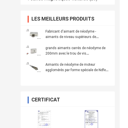
LES MEILLEURS PRODUITS
Fabricant d'aimant de néodyme -
aimants de niveau supérieurs de
matériaux d'aimant de NdFeB avec des
formes adaptées aux besoins du
grands aimants carrés de néodyme de
client/revêtement
200mm avec le trou de vis
diamétralement magnétisé
Aimants de néodyme de moteur
agglomérés par forme spéciale de Ndfeb
grands
CERTIFICAT