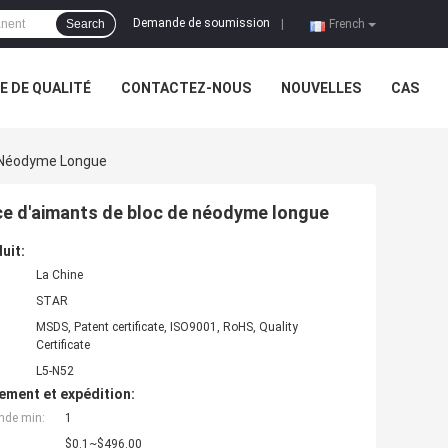
Demande de soumission
Search
|
French
 DE QUALITÉ
CONTACTEZ-NOUS
NOUVELLES
CAS
e Néodyme Longue
ce d'aimants de bloc de néodyme longue
uit:
La Chine
STAR
MSDS, Patent certificate, ISO9001, RoHS, Quality
Certificate
L5-N52
ement et expédition:
nde min:
1
$0.1~$496.00