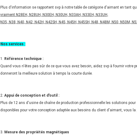
Plus d'information se rapportent svp à notre table de catégorie d'aimant en tant que
vraiment N28EH, N28UH, N30EH, N30UH, N33AH, N33EH, N33UH,
N35, N38, N40, N42, N42H, N42SH, N45, N45H, N45SH, N48, N48M, N50, N50M, N5
Nos services :
1.
Référence technique :
Quand vous n'êtes pas sûr de ce que vous avez besoin, aidez svp à fournir votre prod
donneront la meilleure solution à temps la courte durée.
2.
Appui de conception et d'outil :
Plus de 12 ans d'usine de chaîne de production professionnelle les solutions pou
disponibles pour votre conception adaptée aux besoins du client d'aimant, vous la 
3.
Mesure des propriétés magnétiques