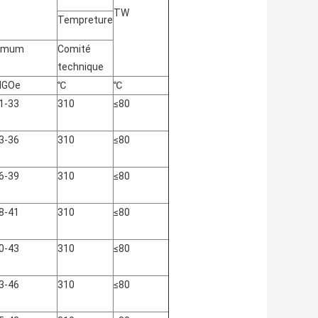
TW
Tempreture
ximum
Comité
technique
GOe
℃
℃
1-33
310
≤80
3-36
310
≤80
6-39
310
≤80
8-41
310
≤80
0-43
310
≤80
3-46
310
≤80