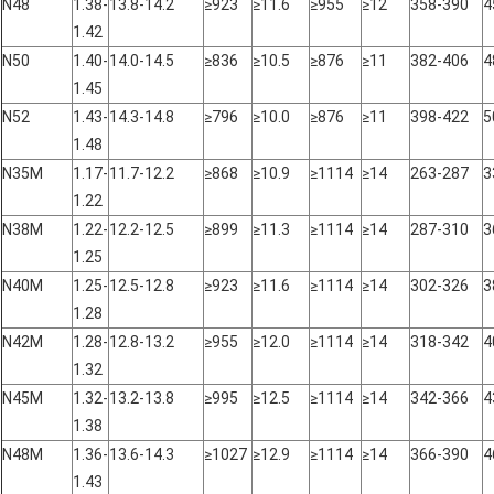
N48
1.38-
13.8-14.2
≥923
≥11.6
≥955
≥12
358-390
4
1.42
N50
1.40-
14.0-14.5
≥836
≥10.5
≥876
≥11
382-406
4
1.45
N52
1.43-
14.3-14.8
≥796
≥10.0
≥876
≥11
398-422
5
1.48
N35M
1.17-
11.7-12.2
≥868
≥10.9
≥1114
≥14
263-287
3
1.22
N38M
1.22-
12.2-12.5
≥899
≥11.3
≥1114
≥14
287-310
3
1.25
N40M
1.25-
12.5-12.8
≥923
≥11.6
≥1114
≥14
302-326
3
1.28
N42M
1.28-
12.8-13.2
≥955
≥12.0
≥1114
≥14
318-342
4
1.32
N45M
1.32-
13.2-13.8
≥995
≥12.5
≥1114
≥14
342-366
4
1.38
N48M
1.36-
13.6-14.3
≥1027
≥12.9
≥1114
≥14
366-390
4
1.43