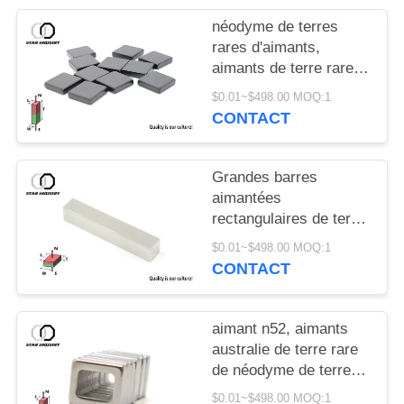
néodyme de terres
rares d'aimants,
aimants de terre rare,
aimants de la terre n52
$0.01~$498.00 MOQ:1
rare
CONTACT
Grandes barres
aimantées
rectangulaires de terre
rare pour l'Assemblée
$0.01~$498.00 MOQ:1
composante
CONTACT
industrielle
aimant n52, aimants
australie de terre rare
de néodyme de terre
rare
$0.01~$498.00 MOQ:1