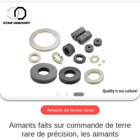
Fournisseur.
Copyright
©
2020
-
2021
magnetsassembly.com.
All
MAISON
Rights
Reserved.
PRODUITS
AU
SUJET
DE
NOUS
Aimants de terres rares
VISITE
Aimants faits sur commande de terre
D'USINE
rare de précision, les aimants