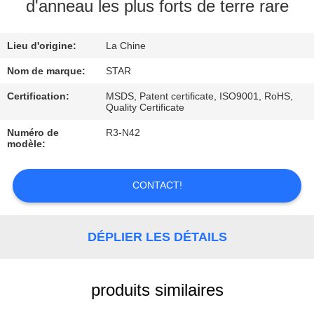
d'anneau les plus forts de terre rare
CONTRÔLE
Lieu d'origine:
La Chine
DE
QUALITÉ
Nom de marque:
STAR
Certification:
MSDS, Patent certificate, ISO9001, RoHS,
Quality Certificate
CONTACTEZ-
Numéro de
R3-N42
NOUS
modèle:
NOUVELLES
CONTACT!
CAS
DÉPLIER LES DÉTAILS
produits similaires