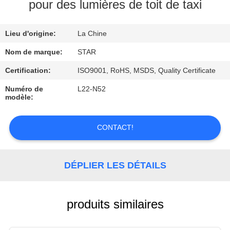
pour des lumières de toit de taxi
CONTRÔLE
Lieu d'origine:
La Chine
DE
QUALITÉ
Nom de marque:
STAR
Certification:
ISO9001, RoHS, MSDS, Quality Certificate
CONTACTEZ-
Numéro de
L22-N52
modèle:
NOUS
CONTACT!
NOUVELLES
DÉPLIER LES DÉTAILS
CAS
produits similaires