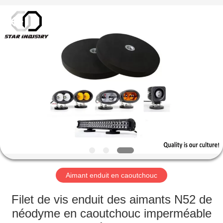
Fournisseur.
Copyright
©
2020
-
2021
magnetsassembly.com.
All
MAISON
Rights
Reserved.
PRODUITS
AU
SUJET
DE
NOUS
Aimant enduit en caoutchouc
VISITE
Filet de vis enduit des aimants N52 de
D'USINE
néodyme en caoutchouc imperméable