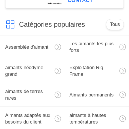
CONTACT
LED, bâti fort d'aimant
pour la caméra, aimant
de bâti de voiture
Catégories populaires
Tous
Les aimants les plus
Assemblée d'aimant
forts
aimants néodyme
Exploitation Rig
grand
Frame
aimants de terres
Aimants permanents
rares
Aimants adaptés aux
aimants à hautes
besoins du client
températures