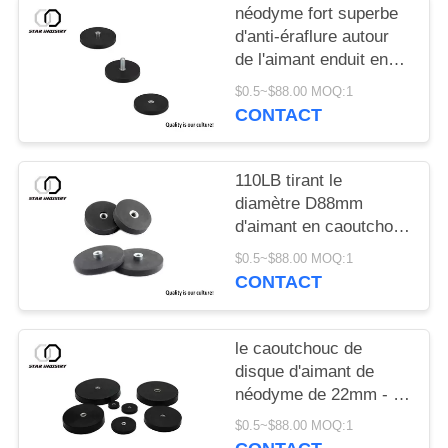
néodyme fort superbe
d'anti-éraflure autour
de l'aimant enduit en
caoutchouc D66 D88
$0.5~$88.00 MOQ:1
pour le support dans
CONTACT
tout le domaine du
support/de éclairage
110LB tirant le
diamètre D88mm
d'aimant en caoutchouc
de néodyme de force
$0.5~$88.00 MOQ:1
pour le support de
CONTACT
lumière de taxi
le caoutchouc de
disque d'aimant de
néodyme de 22mm - de
88mm enduit pour la
$0.5~$88.00 MOQ:1
lumière de travail de