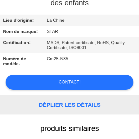
des enfants
CONTRÔLE
Lieu d'origine:
La Chine
DE
QUALITÉ
Nom de marque:
STAR
Certification:
MSDS, Patent certificate, RoHS, Quality
Certificate, ISO9001
CONTACTEZ-
Numéro de
Cm25-N35
NOUS
modèle:
NOUVELLES
CONTACT!
CAS
DÉPLIER LES DÉTAILS
produits similaires