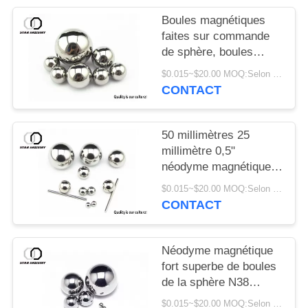
Boules magnétiques
faites sur commande
de sphère, boules
permanentes d'aimant
$0.015~$20.00 MOQ:Selon le diamètre de sphère, finissez enduit et l'emballage
de néodyme
CONTACT
50 millimètres 25
millimètre 0,5"
néodyme magnétique
de boules de sphère
$0.015~$20.00 MOQ:Selon le diamètre de sphère, finissez enduit et l'emballage
pour des machines de
CONTACT
matériel
Néodyme magnétique
fort superbe de boules
de la sphère N38
multifonctionnel pour
$0.015~$20.00 MOQ:Selon le diamètre de sphère, enduit extérieur et le paquet