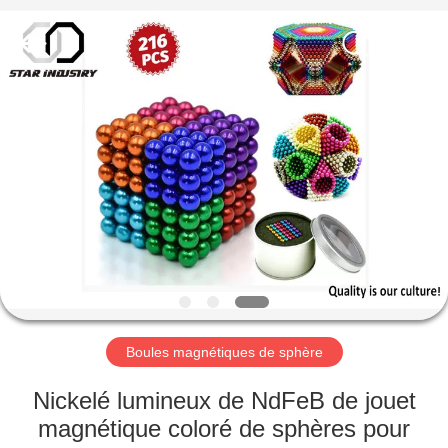
Fournisseur.
Copyright
©
2020
-
2021
magnetsassembly.com.
All
MAISON
Rights
Reserved.
PRODUITS
AU
SUJET
DE
NOUS
Boules magnétiques de sphère
VISITE
Nickelé lumineux de NdFeB de jouet
D'USINE
magnétique coloré de sphères pour