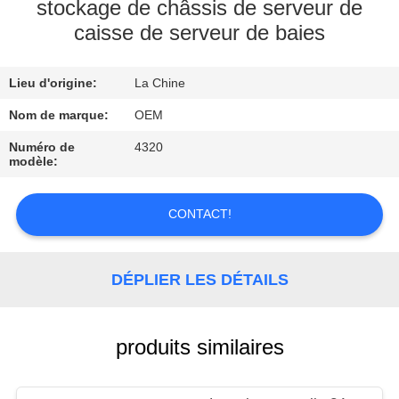
stockage de châssis de serveur de
caisse de serveur de baies
CONTRÔLE
DE
Lieu d'origine:
La Chine
QUALITÉ
Nom de marque:
OEM
CONTACTEZ-
Numéro de
4320
modèle:
NOUS
CONTACT!
NOUVELLES
DÉPLIER LES DÉTAILS
CAS
produits similaires