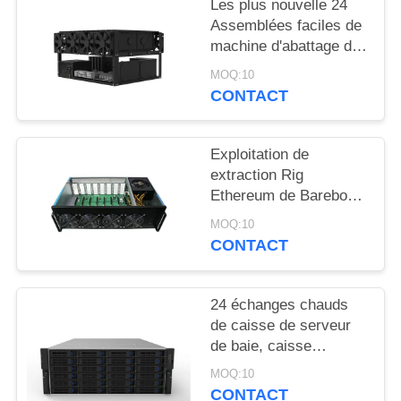
Les plus nouvelle 24
Assemblées faciles de
machine d'abattage de
pièce de monnaie de
MOQ:10
Rig Frame Open Air
CONTACT
Chia d'exploitation de
HDDs
Exploitation de
extraction Rig
Ethereum de Barebone
Bitcoin de serveur du
MOQ:10
serveur 8GPU de carte
CONTACT
graphique
24 échanges chauds
de caisse de serveur
de baie, caisse
Rackmount du serveur
MOQ:10
4U avec 24 Baies
CONTACT