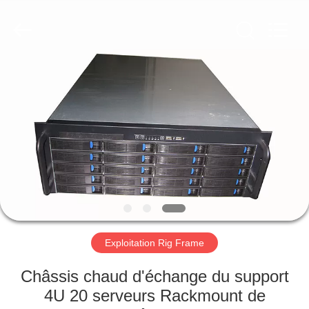
Fournisseur.
Copyright
©
2020
-
2021
magnetsassembly.com.
All
MAISON
Rights
Reserved.
PRODUITS
AU
SUJET
DE
NOUS
Exploitation Rig Frame
VISITE
Châssis chaud d'échange du support
D'USINE
4U 20 serveurs Rackmount de