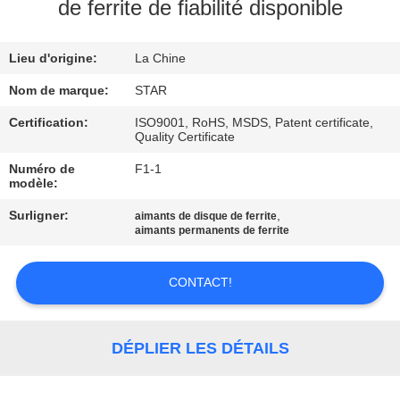
de ferrite de fiabilité disponible
CONTRÔLE
Lieu d'origine:
La Chine
DE
QUALITÉ
Nom de marque:
STAR
Certification:
ISO9001, RoHS, MSDS, Patent certificate,
Quality Certificate
CONTACTEZ-
Numéro de
F1-1
NOUS
modèle:
Surligner:
,
aimants de disque de ferrite
NOUVELLES
aimants permanents de ferrite
CONTACT!
CAS
PLAN
DÉPLIER LES DÉTAILS
DU