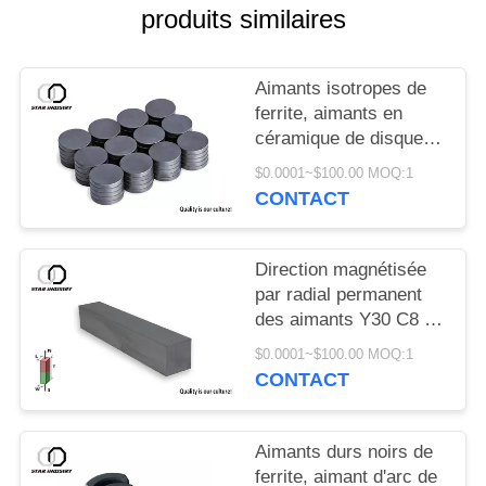
SITE
produits similaires
PRIVACY
Aimants isotropes de
POLICY
ferrite, aimants en
céramique de disque
de ferrite pour des
$0.0001~$100.00 MOQ:1
haut-parleurs
CONTACT
Direction magnétisée
par radial permanent
des aimants Y30 C8 de
bloc de ferrite
$0.0001~$100.00 MOQ:1
CONTACT
Aimants durs noirs de
ferrite, aimant d'arc de