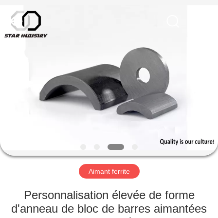
Supplier.
Copyright
©
2020
-
2025
Star
United
MAISON
Industry
Co.,LTD.
All
Rights
Reserved.
PRODUITS
AU
SUJET
DE
NOUS
Aimant ferrite
VISITE
Personnalisation élevée de forme
D'USINE
d'anneau de bloc de barres aimantées