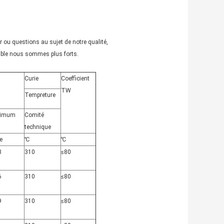
r ou questions au sujet de notre qualité,
emble nous sommes plus forts.
Curie
Coefficient
TW
Tempreture
imum
Comité
technique
e
℃
℃
3
310
≤80
6
310
≤80
9
310
≤80