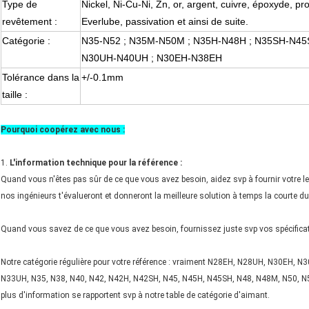
Type de
Nickel,
Ni-Cu-Ni, Zn, or, argent, cuivre, époxyde, p
revêtement
:
Everlube, passivation et ainsi de suite.
Catégorie
:
N35-N52 ; N35M-N50M ; N35H-N48H ; N35SH-N45Shi
N30UH-N40UH ; N30EH-N38EH
Tolérance dans la
+/-0.1mm
taille
:
Pourquoi coopérez avec nous :
1.
L'information technique pour la référence :
Quand vous n'êtes pas sûr de ce que vous avez besoin, aidez svp à fournir votre le p
nos ingénieurs t'évalueront et donneront la meilleure solution à temps la courte du
Quand vous savez de ce que vous avez besoin, fournissez juste svp vos spécificati
Notre catégorie régulière pour votre référence : vraiment N28EH, N28UH, N30EH, 
N33UH, N35, N38, N40, N42, N42H, N42SH, N45, N45H, N45SH, N48, N48M, N50, N
plus d'information se rapportent svp à notre table de catégorie d'aimant.