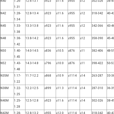
N40
1.26-
12.6-13.1
≥923
≥11.6
≥955
≥12
302-326
38-4
1.31
N42
1.28-
12.8-13.4
≥923
≥11.6
≥955
≥12
318-342
40-4
1.34
N45
1.33-
13.3-13.8
≥923
≥11.6
≥955
≥12
342-366
43-4
1.38
N48
1.38-
13.8-14.2
≥923
≥11.6
≥955
≥12
358-390
45-4
1.42
N50
1.40-
14.0-14.5
≥836
≥10.5
≥876
≥11
382-406
48-5
1.45
N52
1.43-
14.3-14.8
≥796
≥10.0
≥876
≥11
398-422
50-5
1.48
N35M
1.17-
11.7-12.2
≥868
≥10.9
≥1114
≥14
263-287
33-3
1.22
N38M
1.22-
12.2-12.5
≥899
≥11.3
≥1114
≥14
287-310
36-3
1.25
N40M
1.25-
12.5-12.8
≥923
≥11.6
≥1114
≥14
302-326
38-4
1.28
N42M
1.28-
12.8-13.2
≥955
≥12.0
≥1114
≥14
318-342
40-4