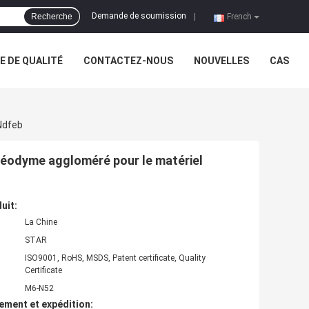
Demande de soumission
Recherche
|
French
 DE QUALITÉ
CONTACTEZ-NOUS
NOUVELLES
CAS
Ndfeb
éodyme aggloméré pour le matériel
uit:
La Chine
STAR
ISO9001, RoHS, MSDS, Patent certificate, Quality
Certificate
M6-N52
ement et expédition: