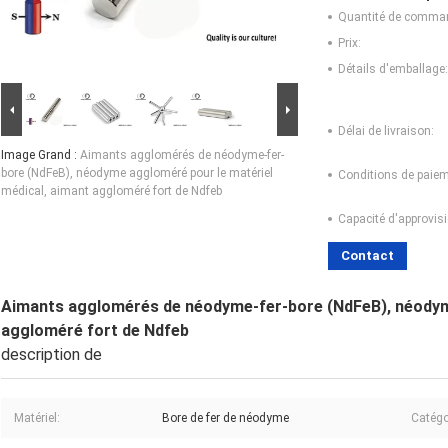
Quantité de comma
Prix:
Détails d'emballage:
Délai de livraison:
Image Grand :
Aimants agglomérés de néodyme-fer-
bore (NdFeB), néodyme aggloméré pour le matériel
Conditions de paiem
médical, aimant aggloméré fort de Ndfeb
Capacité d'approvis
Contact
Aimants agglomérés de néodyme-fer-bore (NdFeB), néodyme
aggloméré fort de Ndfeb
description de
Matériel:
Bore de fer de néodyme
Catégo