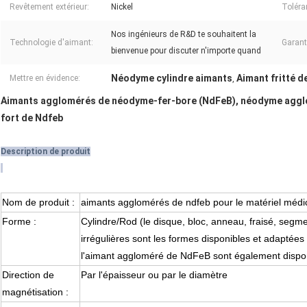
Revêtement extérieur:
Nickel
Toléra
Nos ingénieurs de R&D te souhaitent la
Technologie d'aimant:
Garanti
bienvenue pour discuter n'importe quand
Néodyme cylindre aimants
Aimant fritté 
Mettre en évidence:
,
Aimants agglomérés de néodyme-fer-bore (NdFeB), néodyme agglo
fort de Ndfeb
Description de produit
Nom de produit :
aimants agglomérés de ndfeb pour le matériel médi
Forme :
Cylindre/Rod
(
le disque, bloc, anneau, fraisé, segm
irrégulières sont les formes disponibles et adaptées
l'aimant aggloméré de NdFeB
sont également dispo
Direction de
Par l'épaisseur ou par le diamètre
magnétisation
: