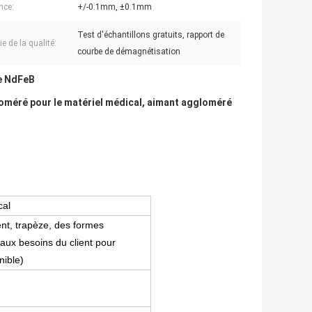
nce:
+/-0.1mm, ±0.1mm
Test d'échantillons gratuits, rapport de
e de la qualité:
courbe de démagnétisation
de NdFeB
méré pour le matériel médical, aimant aggloméré
cal
ent, trapèze, des formes
 aux besoins du client pour
nible)