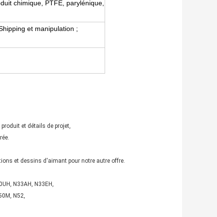
roduit chimique, PTFE, parylénique,
pping et manipulation ;
roduit et détails de projet,
rée.
ons et dessins d'aimant pour notre autre offre.
N30UH, N33AH, N33EH,
50M, N52,