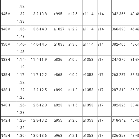
1.32
N45M
1.32-
13.2-13.8
≥995
≥12.5
≥1114
≥14
342-366
43-4
1.38
N48M
1.36-
13.6-14.3
≥1027
≥12.9
≥1114
≥14
366-390
46-4
1.43
N50M
1.40-
14.0-14.5
≥1033
≥13.0
≥1114
≥14
382-406
48-5
1.45
N33H
1.14-
11.4-11.9
≥836
≥10.5
≥1353
≥17
247-270
31-3
1.19
N35H
1.17-
11.7-12.2
≥868
≥10.9
≥1353
≥17
263-287
33-3
1.22
N38H
1.22-
12.2-12.5
≥899
≥11.3
≥1353
≥17
287-310
36-3
1.25
N40H
1.25-
12.5-12.8
≥923
≥11.6
≥1353
≥17
302-326
38-4
1.28
N42H
1.28-
12.8-13.2
≥955
≥12.0
≥1353
≥17
318-342
40-4
1.32
N45H
1.30-
13.0-13.6
≥963
≥12.1
≥1353
≥17
326-358
43-4