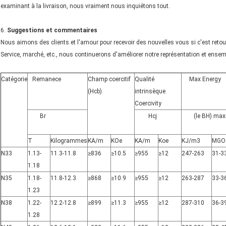
examinant à la livraison, nous vraiment nous inquiétons tout.
6.
Suggestions et commentaires
Nous aimons des clients et l'amour pour recevoir des nouvelles vous si c'est retou
Service, marché, etc., nous continuerons d'améliorer notre représentation et ens
Catégorie
Remanece
Champ coercitif
Qualité
Max Energy
(Hcb)
intrinsèque
Coercivity
Br
Hcj
(le BH) max
T
Kilogrammes
KA/m
KOe
KA/m
Koe
KJ/m3
MGO
N33
1.13-
11.3-11.8
≥836
≥10.5
≥955
≥12
247-263
31-3
1.18
N35
1.18-
11.8-12.3
≥868
≥10.9
≥955
≥12
263-287
33-3
1.23
N38
1.22-
12.2-12.8
≥899
≥11.3
≥955
≥12
287-310
36-3
1.28