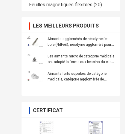
Feuilles magnétiques flexibles
(20)
LES MEILLEURS PRODUITS
Aimants agglomérés de néodyme-fer-
bore (NdFeB), néodyme aggloméré pour le
matériel médical, aimant aggloméré fort
de Ndfeb
Les aimants micro de catégorie médicale
ont adapté la forme aux besoins du client
avec la certification d'ISO9001/RoHS
Aimants forts superbes de catégorie
médicale, catégorie agglomérée de
l'aimant N52 de Ndfeb
CERTIFICAT