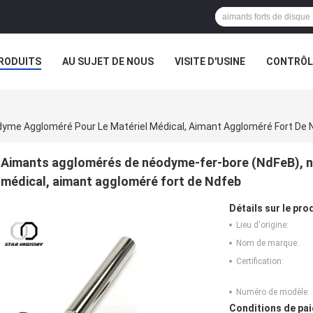
RODUITS
AU SUJET DE NOUS
VISITE D'USINE
CONTRÔLE
me Aggloméré Pour Le Matériel Médical, Aimant Aggloméré Fort De 
Aimants agglomérés de néodyme-fer-bore (NdFeB), n
médical, aimant aggloméré fort de Ndfeb
Détails sur le prod
Lieu d'origine:
Nom de marque:
Certification:
Numéro de modèle:
Conditions de pai