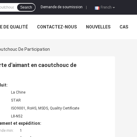
Demande de soumission
Search
|
French
 DE QUALITÉ
CONTACTEZ-NOUS
NOUVELLES
CAS
outchouc De Participation
orte d'aimant en caoutchouc de
uit:
La Chine
STAR
ISO9001, RoHS, MSDS, Quality Certificate
L8-N52
ement et expédition:
nde min:
1