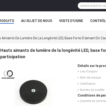
RODUITS
AU SUJET DE NOUS
VISITE D'USINE
CONTRÔLE
 Aimants De Lumière De La Longévité LED, Base Forte D'aimant En Ca
Hauts aimants de lumière de la longévité LED, base f
participation
Détails sur le prod
Lieu d'origine:
Nom de marque:
Certification:
Numéro de modèle:
Conditions de pai
Quantité de comma