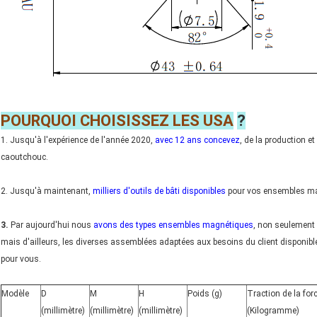
POURQUOI CHOISISSEZ LES USA
?
1. Jusqu'à l'expérience de l'année 2020,
avec 12 ans concevez
, de la production e
caoutchouc.
2. Jusqu'à maintenant,
milliers d'outils de bâti disponibles
pour vos ensembles ma
3.
Par aujourd'hui nous
avons des types ensembles magnétiques
, non seulemen
mais d'ailleurs, les diverses assemblées adaptées aux besoins du client disponi
pour vous.
Modèle
D
M
H
Poids (g)
Traction de la for
(millimètre)
(millimètre)
(millimètre)
(Kilogramme)