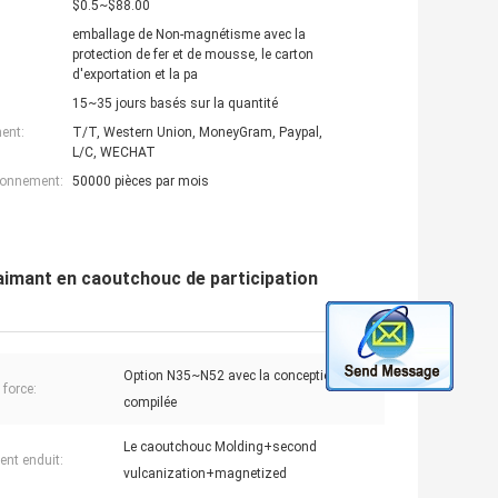
$0.5~$88.00
emballage de Non-magnétisme avec la
protection de fer et de mousse, le carton
d'exportation et la pa
15~35 jours basés sur la quantité
ent:
T/T, Western Union, MoneyGram, Paypal,
L/C, WECHAT
ionnement:
50000 pièces par mois
'aimant en caoutchouc de participation
Option N35~N52 avec la conception
a force:
compilée
Le caoutchouc Molding+second
nt enduit:
vulcanization+magnetized