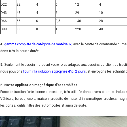
D22
22
4
6
12
4
D43
43
4
6
29
10
D66
66
6
8,5
140
28
D88
88
8
13
220
48
4.
gamme complète de catégorie de matériaux
, avec le centre de commande numéri
dans très la courte durée.
5.
Seulement le besoin indiquent votre force adaptée aux besoins du client de tracti
nous pouvons
fournir la solution appropriée d'ici 2 jours
, et envoyons les échantillo
6. Notre application magnétique d'assemblées
Force de traction forte, bonne conception, très utilisée dans divers champs. Indust
Véhicule, bureau, école, maison, produits de matériel informatique, crochets mag
les portes, outils, filtre des automobiles et ainsi de suite.